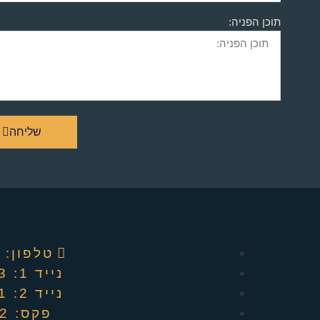
תוכן הפניה:
שליחה
טלפון: ‭04-8220909‬
נייד 1: 052-4494913
נייד 2: 052-6601441
פקס: 04-6737082