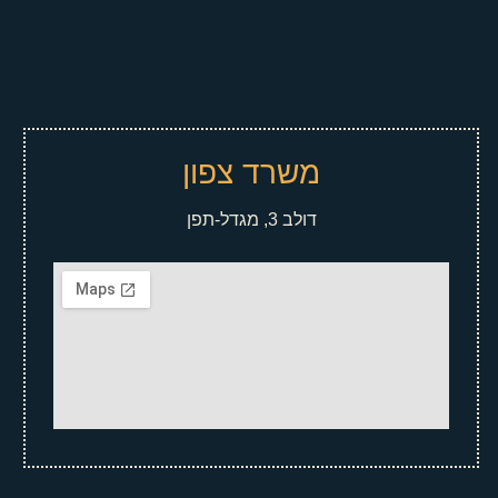
משרד צפון
דולב 3, מגדל-תפן