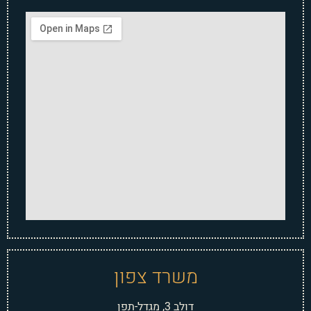
משרד צפון
דולב 3, מגדל-תפן