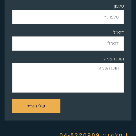
טלפון
דוא״ל
תוכן הפניה:
שליחה
טלפון: ‭04-8220909‬