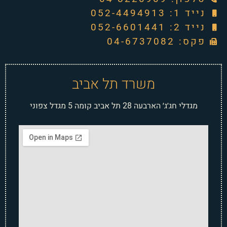
נייד 1: 052-4494913
נייד 2: 052-6601441
פקס: 04-6737082
משרד תל אביב
מגדלי חג׳ג׳ הארבעה 28 תל אביב קומה 5 מגדל צפוני