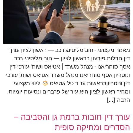
מאמר מקצועי · חוב מליסינג רכב — ראשון לציון עורך
דין חדלות פירעון בראשון לציון — חוב מליסינג רכב
אסף סוחריאנו · מנהל משרד | אטיאס ושות' עורכי דין
ונוטריון אסף סוחריאנו מנהל משרד אטיאס ושות' עורכי
דין ונוטריוןבראשות עו"ד טל אטיאס
ליווי מקצועי
ומהיר ראשון לציון היא עיר של פרברים ונסיעות יומיות.
הרבה […]
עורך דין חובות ברמת גן והסביבה –
הסדרים ומחיקה סופית