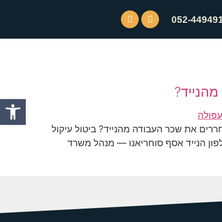
052-44949
מהנייד?
פתח סרגל
ררים את שכר העבודה מהנייד? ביטול עיקול
ון הנייד אסף סוחריאנו — מנהל משרד