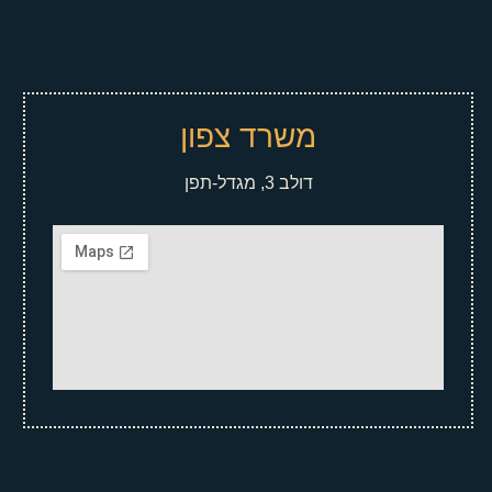
משרד צפון
דולב 3, מגדל-תפן