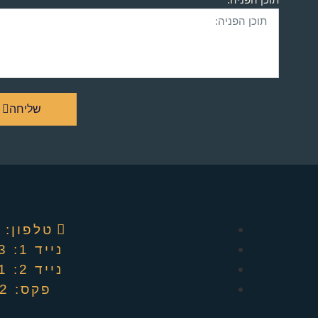
שליחה
טלפון: ‭04-8220909‬
נייד 1: 052-4494913
נייד 2: 052-6601441
פקס: 04-6737082