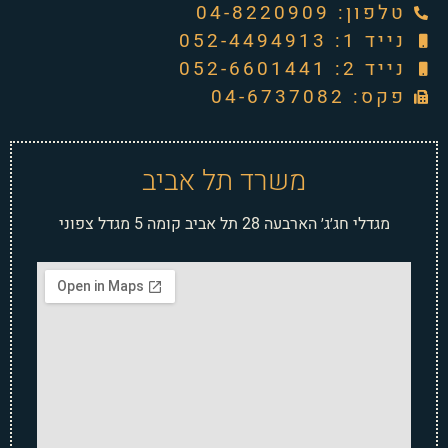
טלפון: ‭04-8220909‬
נייד 1: 052-4494913
נייד 2: 052-6601441
פקס: 04-6737082
משרד תל אביב
מגדלי חג׳ג׳ הארבעה 28 תל אביב קומה 5 מגדל צפוני