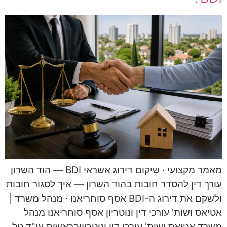
מאמר מקצועי · שיקום דירוג אשראי BDI — הוד השרון
עורך דין להסדר חובות בהוד השרון — איך לסגור חובות
ולשקם את דירוג ה-BDI אסף סוחריאנו · מנהל משרד |
אטיאס ושות' עורכי דין ונוטריון אסף סוחריאנו מנהל
משרד אטיאס ושות' עורכי דין ונוטריוןבראשות עו"ד טל