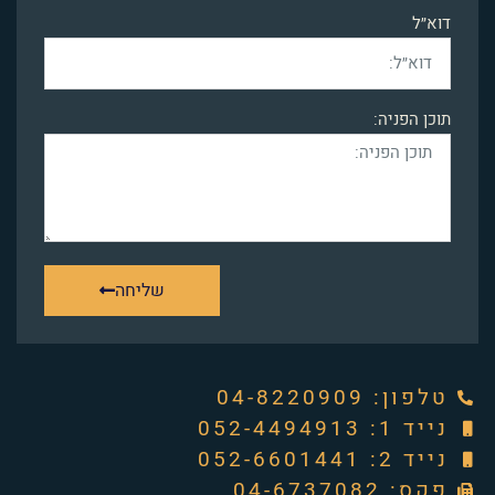
דוא״ל
תוכן הפניה:
שליחה
טלפון: ‭04-8220909‬
נייד 1: 052-4494913
נייד 2: 052-6601441
פקס: 04-6737082