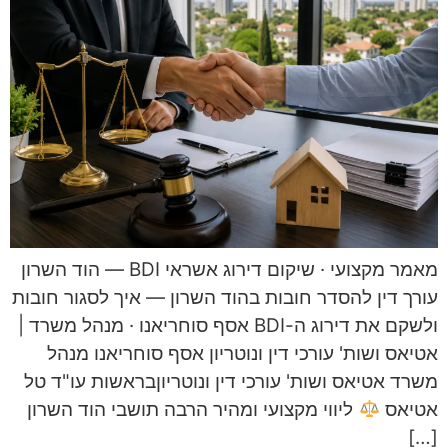
מאמר מקצועי · שיקום דירוג אשראי BDI — הוד השרון
עורך דין להסדר חובות בהוד השרון — איך לסגור חובות
ולשקם את דירוג ה-BDI אסף סוחריאנו · מנהל משרד |
אטיאס ושות' עורכי דין ונוטריון אסף סוחריאנו מנהל
משרד אטיאס ושות' עורכי דין ונוטריוןבראשות עו"ד טל
אטיאס
ליווי מקצועי ומהיר הרבה תושבי הוד השרון
[…]