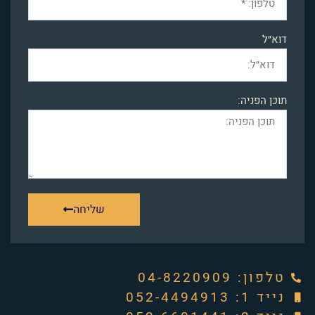
דוא״ל
תוכן הפניה:
שליחה
טלפון: ‭04-8220909‬
נייד 1: 052-4494913