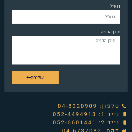
דוא״ל
תוכן הפניה:
שליחה
טלפון: ‭04-8220909‬
נייד 1: 052-4494913
נייד 2: 052-6601441
פקס: 04-6737082