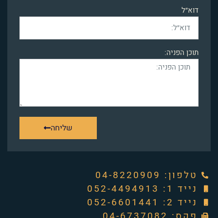
דוא״ל
תוכן הפניה:
שליחה
טלפון: ‭04-8220909‬
נייד 1: 052-4494913
נייד 2: 052-6601441
פקס: 04-6737082