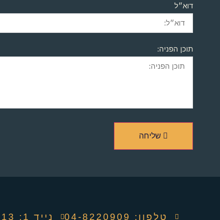
דוא״ל
תוכן הפניה:
שליחה
טלפון: ‭04-8220909‬
נייד 1: 052-4494913