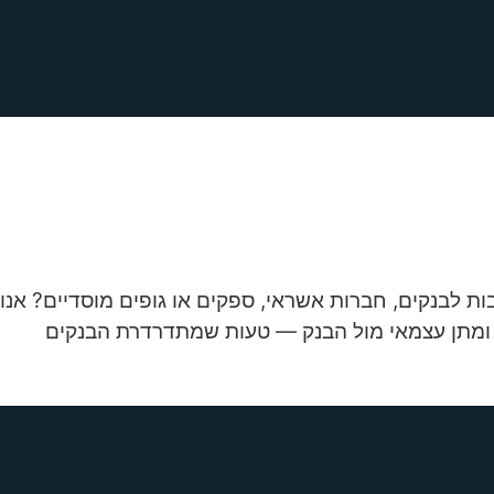
בות לבנקים, חברות אשראי, ספקים או גופים מוסדיים? אנו
052-44 💬 וואטסאפ — ייעוץ ראשוני ⚠️ משא ומתן עצמאי מול הבנק — טעות שמתדרדרת הבנקים