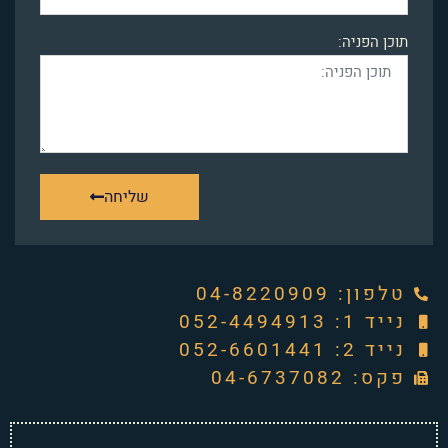
תוכן הפניה:
שליחה
טלפון: ‭04-8220909‬
נייד 1: 052-4494913
נייד 2: 052-6601441
פקס: 04-6737082