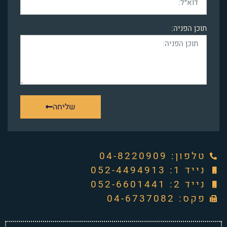
תוכן הפניה:
שליחה
טלפון: ‭04-8220909‬
נייד 1: 052-4494913
נייד 2: 052-6601441
פקס: 04-6737082