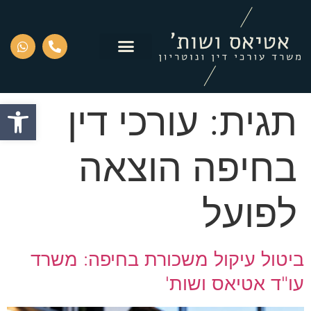
פתח סרגל
תגית:
עורכי דין
בחיפה הוצאה
לפועל
ביטול עיקול משכורת בחיפה: משרד
עו"ד אטיאס ושות'