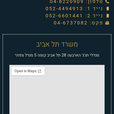
טלפון: ‭04-8220909‬
נייד 1: 052-4494913
נייד 2: 052-6601441
פקס: 04-6737082
משרד תל אביב
מגדלי חג׳ג׳ הארבעה 28 תל אביב קומה 5 מגדל צפוני