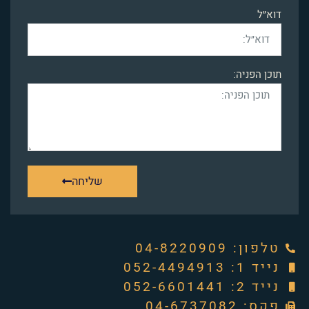
דוא״ל
תוכן הפניה:
שליחה
טלפון: ‭04-8220909‬
נייד 1: 052-4494913
נייד 2: 052-6601441
פקס: 04-6737082