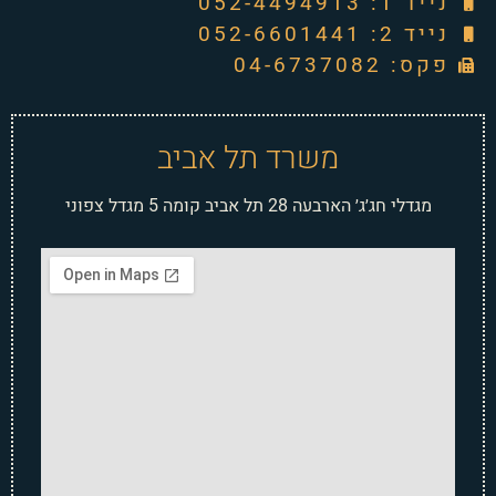
נייד 1: 052-4494913
נייד 2: 052-6601441
פקס: 04-6737082
משרד תל אביב
מגדלי חג׳ג׳ הארבעה 28 תל אביב קומה 5 מגדל צפוני