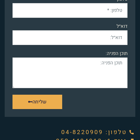
דוא״ל
תוכן הפניה:
שליחה
טלפון: ‭04-8220909‬