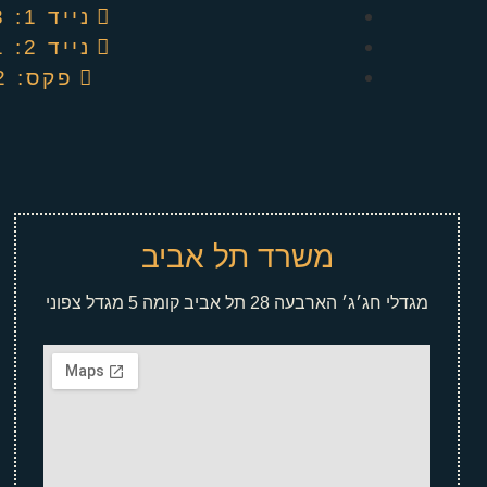
נייד 1: 052-4494913
נייד 2: 052-6601441
פקס: 04-6737082
משרד תל אביב
מגדלי חג׳ג׳ הארבעה 28 תל אביב קומה 5 מגדל צפוני