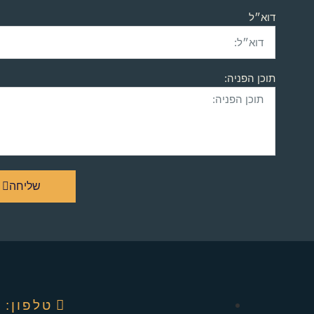
דוא״ל
תוכן הפניה:
שליחה
טלפון: ‭04-8220909‬