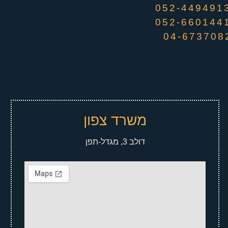
משרד צפון
דולב 3, מגדל-תפן