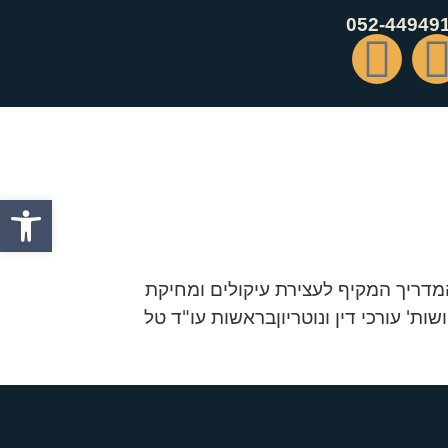
052-44949
פתח סרגל
דריך המקיף לעצירת עיקולים ומחיקת
ות' עורכי דין ונוטריוןבראשות עו"ד טל