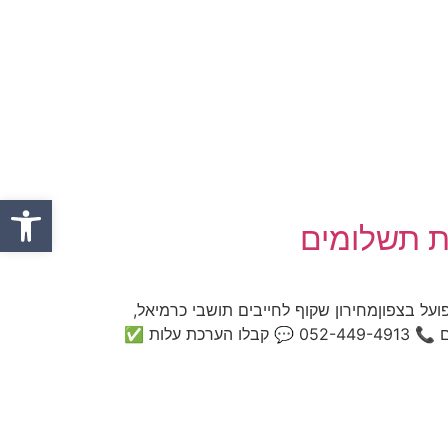
פתח סרגל
סת תשלומים
ועל בצפוןמחירון שקוף לחייבים תושבי כרמיאל,
מעלות, נהריה והסביבה — שכר טרחה מותאם למצב הכלכלי, פריסת תשלומים נוחה, וייצוג מהנייד ללא ימי עבודה אבודים 📞 052-449-4913 💬 קבלו הערכת עלות ✅