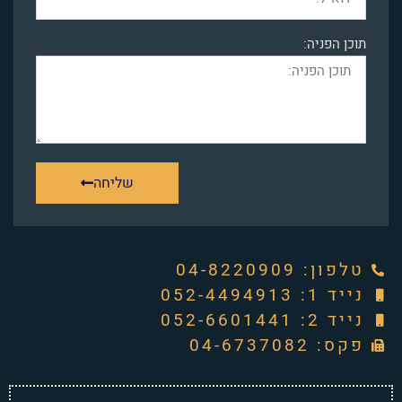
תוכן הפניה:
שליחה
טלפון: ‭04-8220909‬
נייד 1: 052-4494913
נייד 2: 052-6601441
פקס: 04-6737082