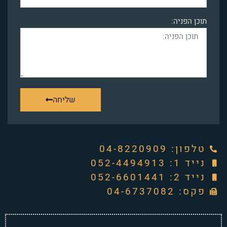
תוכן הפניה:
שליחה
טלפון: ‭04-8220909‬
נייד 1: 052-4494913
נייד 2: 052-6601441
פקס: 04-6737082