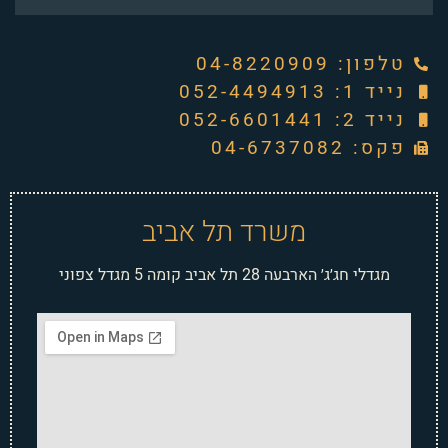
טלפון: ‭04-8220909‬
נייד 1: 052-4494913
נייד 2: 052-6601441
פקס: 04-6737082
משרד תל אביב
מגדלי חג׳ג׳ הארבעה 28 תל אביב קומה 5 מגדל צפוני