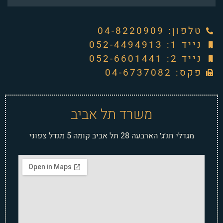
טלפון: ‭04-8220909‬
נייד 1: 052-4494913
נייד 2: 052-6601441
פקס: 04-6737082
משרד תל אביב
מגדלי חג׳ג׳ הארבעה 28 תל אביב קומה 5 מגדל צפוני