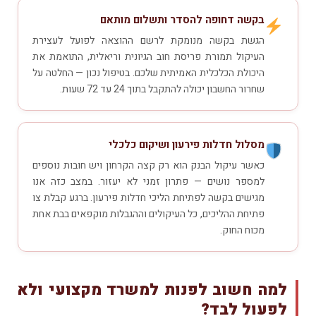
בקשה דחופה להסדר ותשלום מותאם
הגשת בקשה מנומקת לרשם ההוצאה לפועל לעצירת
העיקול תמורת פריסת חוב הגיונית וריאלית, התואמת את
היכולת הכלכלית האמיתית שלכם. בטיפול נכון — החלטה על
שחרור החשבון יכולה להתקבל בתוך 24 עד 72 שעות.
מסלול חדלות פירעון ושיקום כלכלי
כאשר עיקול הבנק הוא רק קצה הקרחון ויש חובות נוספים
למספר נושים — פתרון זמני לא יעזור. במצב כזה אנו
מגישים בקשה לפתיחת הליכי חדלות פירעון. ברגע קבלת צו
פתיחת ההליכים, כל העיקולים וההגבלות מוקפאים בבת אחת
מכוח החוק.
למה חשוב לפנות למשרד מקצועי ולא
לפעול לבד?