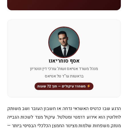
אסף סוחריאנו
מנהל משרד אטיאס ושות' עורכי דין ונוטריון
בראשות עו"ד טל אטיאס
משחרר עיקולים — תוך 72 שעות
הרגע שבו כרטיס האשראי נדחה או חשבון העובר ושב משותק
לחלוטין הוא אירוע דרמטי ומטלטל. עיקול מצד לשכות הגבייה
מנתק משפחות שלמות מצינור החמצן הכלכלי הבסיסי ביותר —