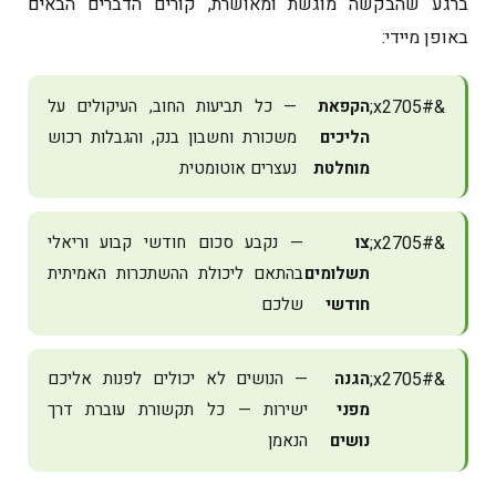
ברגע שהבקשה מוגשת ומאושרת, קורים הדברים הבאים
באופן מיידי:
הקפאת
— כל תביעות החוב, העיקולים על
הליכים
משכורת וחשבון בנק, והגבלות רכוש
מוחלטת
נעצרים אוטומטית
צו
— נקבע סכום חודשי קבוע וריאלי
תשלומים
בהתאם ליכולת ההשתכרות האמיתית
חודשי
שלכם
הגנה
— הנושים לא יכולים לפנות אליכם
מפני
ישירות — כל תקשורת עוברת דרך
נושים
הנאמן