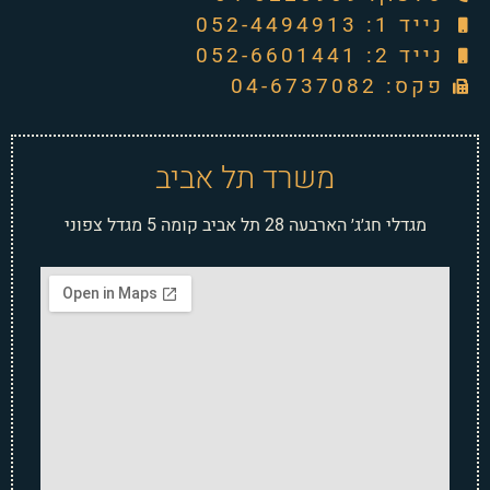
נייד 1: 052-4494913
נייד 2: 052-6601441
פקס: 04-6737082
משרד תל אביב
מגדלי חג׳ג׳ הארבעה 28 תל אביב קומה 5 מגדל צפוני