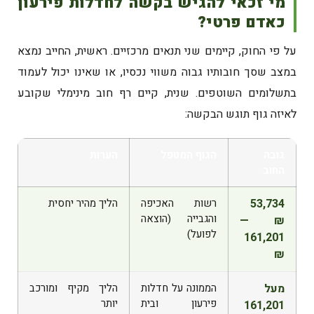
מי זכאי להגיש בקשה לחדלות פירעון
כאדם פרטי?
על פי החוק, קיימים שני תנאים מרכזיים. ראשית, החייב נמצא
במצב שסך חובותיו גבוה משווי נכסיו, או שאינו יכול לעמוד
בתשלומים השוטפים. שנית, קיים רף חוב מינימלי שקובע
לאיזה גוף תוגש הבקשה:
גובה
הגוף המטפל
הערות
החוב
53,734
רשות האכיפה
הליך מהיר יחסית
והגבייה (הוצאה
₪ —
לפועל)
161,201
₪
מעל
הממונה על חדלות
הליך מקיף ומורכב
פירעון ובית
יותר
161,201