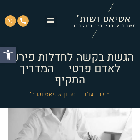
פתח סרגל
הגשת בקשה לחדלות פירעון
לאדם פרטי — המדריך
המקיף
משרד עו"ד ונוטריון אטיאס ושות'