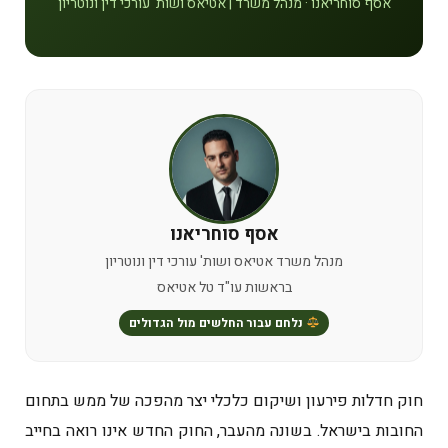
אסף סוחריאנו · מנהל משרד | אטיאס ושות' עורכי דין ונוטריון
אסף סוחריאנו
מנהל משרד אטיאס ושות' עורכי דין ונוטריון
בראשות עו"ד טל אטיאס
נלחם עבור החלשים מול הגדולים
חוק חדלות פירעון ושיקום כלכלי יצר מהפכה של ממש בתחום
החובות בישראל. בשונה מהעבר, החוק החדש אינו רואה בחייב