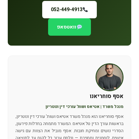
052-449-4913
וואטסאפ
אסף סוחריאנו
מנהל משרד | אטיאס ושות' עורכי דין ונוטריון
אסף סוחריאנו הוא מנהל משרד אטיאס ושות' עורכי דין ונוטריון,
בראשות עורך הדין טל אטיאס. המשרד מתמחה בחדלות פירעון,
הסדרי נושים ומחיקת חובות. אסף מוביל את הצוות עם גישה
אישית, לוחמנית ומחויבת — ונלחם עבור כל לקוח עד לתוצאה