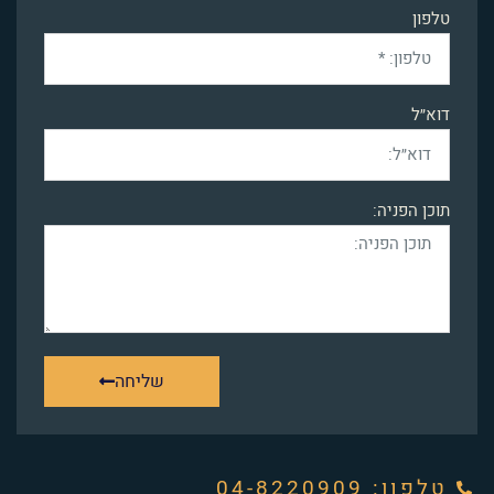
טלפון
דוא״ל
תוכן הפניה:
שליחה
טלפון: ‭04-8220909‬