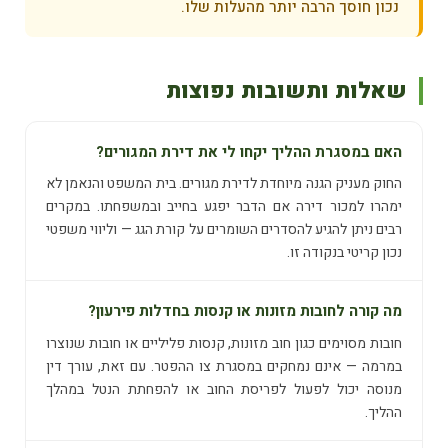
נכון חוסך הרבה יותר מהעלות שלו.
שאלות ותשובות נפוצות
האם במסגרת ההליך יקחו לי את דירת המגורים?
החוק מעניק הגנה מיוחדת לדירת מגורים. בית המשפט והנאמן לא
ימהרו למכור דירה אם הדבר יפגע בחייב ובמשפחתו. במקרים
רבים ניתן להגיע להסדרים השומרים על קורת הגג — וליווי משפטי
נכון קריטי בנקודה זו.
מה קורה לחובות מזונות או קנסות בחדלות פירעון?
חובות מסוימים כגון חוב מזונות, קנסות פליליים או חובות שנוצרו
במרמה — אינם נמחקים במסגרת צו ההפטר. עם זאת, עורך דין
מנוסה יכול לפעול לפריסת החוב או להפחתת הנטל במהלך
ההליך.