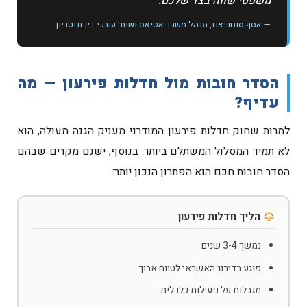
משפטי שווה בצד שלכם."
— אסף סוחריאנו, מנהל משרד אטיאס ושות' עורכי דין ונוטריון
הסדר חובות מול חדלות פירעון — מה
עדיף?
למרות שחוק חדלות פירעון המודרני מעניק הגנה מעולה, הוא
לא תמיד המסלול המשתלם ביותר. בנוסף, ישנם מקרים שבהם
הסדר חובות חכם הוא הפתרון הנכון יותר:
הליך חדלות פירעון
נמשך 3-4 שנים
פוגע בדירוג האשראי לטווח ארוך
מגבלות על פעילות כלכלית