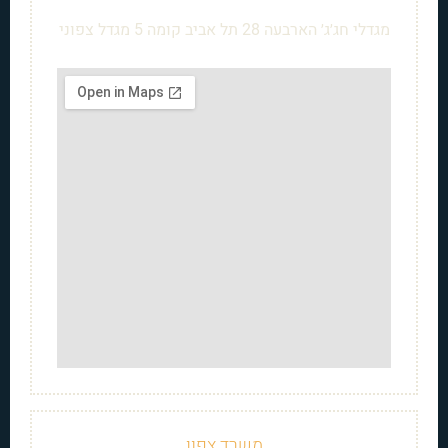
מגדלי חג׳ג׳ הארבעה 28 תל אביב קומה 5 מגדל צפוני
משרד צפון