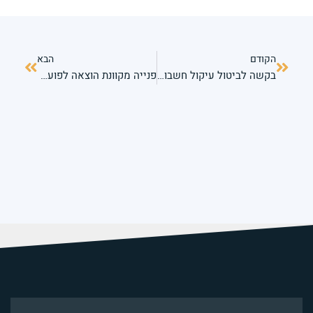
הקודם
הבא
בקשה לביטול עיקול חשבון בנק – איך להגיש אותה נכון
פנייה מקוונת הוצאה לפועל כרמיאל ומעלות — הגנה משפטית מהנייד