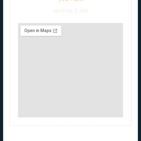
דולב 3, מגדל-תפן