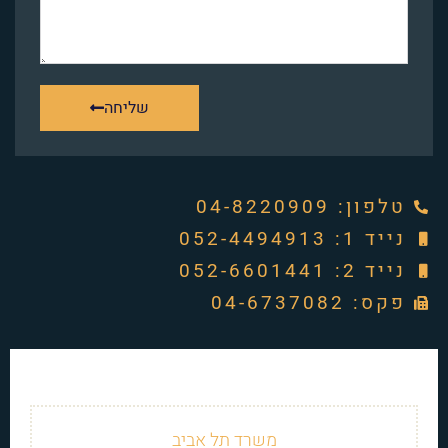
שליחה
טלפון: ‭04-8220909‬
נייד 1: 052-4494913
נייד 2: 052-6601441
פקס: 04-6737082
משרד תל אביב