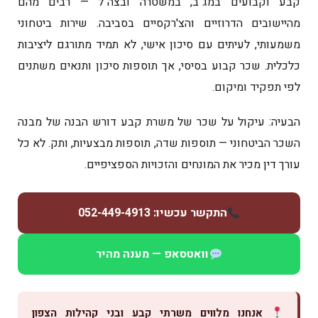
קבע וקבועים במג"ב, במשטרה ובצה"ל — רבים מהם
מהיישובים הדרוזיים והצ'רקסיים בסביבה. שירות ביטחוני
משמעותי, לעיתים עם סיכון אישי, לא תמיד מתורגם ליציבות
כלכלית. שכר קבוע בסיסי, אך תוספות סיכון ותנאים משתנים
לפי תפקיד ומיקום.
הבעיה: עיקול על שכר של משרת קבע דורש הבנה של מבנה
השכר הביטחוני — תוספות שדה, תוספות מבצעיות, ותק. לא כל
עורך דין מכיר את המונחים והזכויות הספציפיים.
התקשר עכשיו: 052-449-4913
וואטסאפ — מענה מהיר
אנחנו מלווים משרתי קבע ובני קהילות הצפון