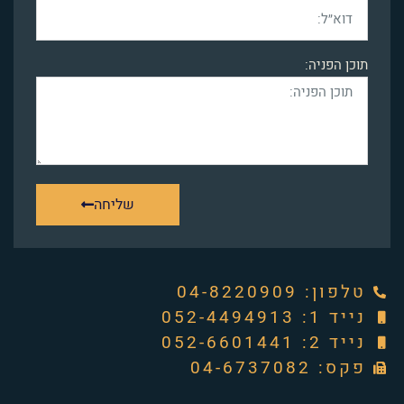
תוכן הפניה:
שליחה
טלפון: ‭04-8220909‬
נייד 1: 052-4494913
נייד 2: 052-6601441
פקס: 04-6737082