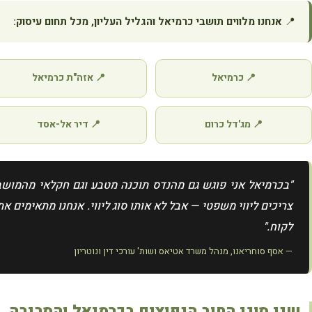
📍
אנחנו מלווים תושבי כרמיאל והגליל העליון, מכל תחום עיסוק:
📍 כרמיאל
📍 אזה"ת כרמיאל
📍 מג'דל כרום
📍 דיר אל-אסד
"בכרמיאל אני פוגש גם מהנדס תוכנה מטבע וגם חקלאי מהמושב
צריכים ליווי משפטי — אבל לא אותו סוג ליווי. אנחנו מתאימים 
לקוח."
— אסף סוחריאנו, מנהל משרד אטיאס ושות' עורכי דין ונוטריון
שני סוגי החוב הנפוצים בכרמיאל והסביבה