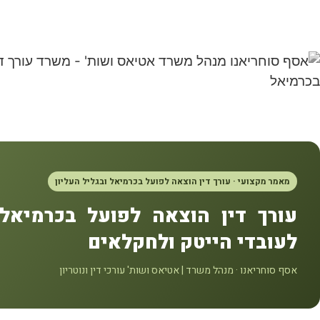
מאמר מקצועי · עורך דין הוצאה לפועל בכרמיאל ובגליל העליון
עורך דין הוצאה לפועל בכרמיא
לעובדי הייטק ולחקלאים
אסף סוחריאנו · מנהל משרד | אטיאס ושות' עורכי דין ונוטריון