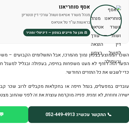
אסף סוחריאנו
מנהל משרד אטיאס ושות' עורכי דין ונוטריון
בראשות עו"ד טל אטיאס
⚖️ מגן על חייבים בצפון — דיגיטלי ומהיר
השכר הממוצע בצפון נמוך מהמרכז, אבל התשלומים הקבועים – משכנ
הפער הזה דוחף לא מעט משפחות בחיפה, בעפולה ובגליל למעגל חו
כדי לשבש את כל התזרים החודשי.
עובדים במפעלים, בנמל חיפה או בחקלאות מקבלים לרוב שכר קבוע
ישירה וחוזרת, לא זמנית. פנייה מוקדמת עוצרת את זה לפני שהחוב מ
📞 התקשר עכשיו: 052-449-4913
💬