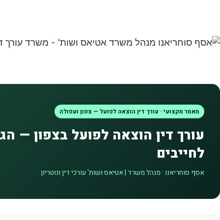
מאמר מקצועי · עורך דין הוצאה לפועל — צפון ועפולה
עורך דין הוצאה לפועל בצפון — הגנ
לחייבים
אסף סוחריאנו · מנהל משרד | אטיאס ושות' עורכי דין ונוטריון