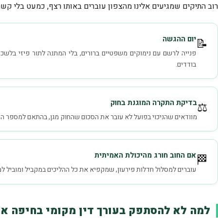
רוב התיקים שמגיעים אלינו מהצפון עוברים באותו רצף, כמעט בלי קשר
יום ההגשה
📝
פנייה לרשם עם נימוקים משפטיים ברורים, בלי המתנה לתור פיזי בלשכה
בודדים.
בדיקת התקרה המוגנת בחוק
⚖️
מוודאים שהניכוי בפועל לא עובר את הסכום שהחוק מגן, בהתאם למספר ה
אם החוב חורג מהיכולת האמיתית
🏁
עוברים למסלול חדלות פירעון, שמקפיא את כל ההליכים במקביל ומוביל ל
למה לא להסתפק בעורך דין מקומי בחיפה או