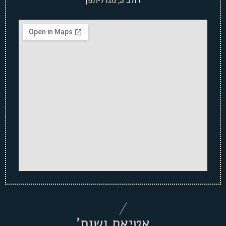
דולב 3, מגדל-תפן