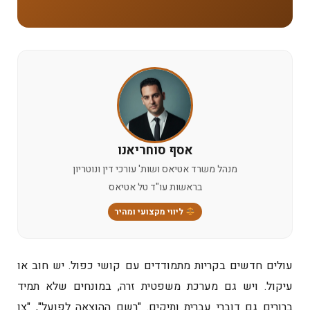
אסף סוחריאנו
מנהל משרד אטיאס ושות' עורכי דין ונוטריון
בראשות עו"ד טל אטיאס
ליווי מקצועי ומהיר
עולים חדשים בקריות מתמודדים עם קושי כפול. יש חוב או
עיקול. ויש גם מערכת משפטית זרה, במונחים שלא תמיד
ברורים גם דוברי עברית ותיקים. "רשם ההוצאה לפועל", "צו