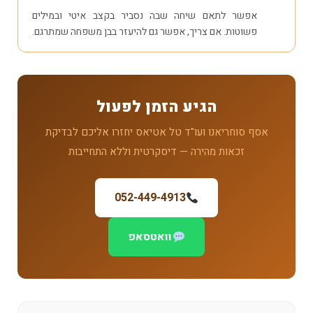
אפשר לתאם שיחה שבה נסביר בקצב איטי ובמילים
פשוטות. אם צריך, אפשר גם להיעזר בבן משפחה שמתרגם.
הגיע הזמן לפעול
אסף סוחריאנו ועו"ד טל אטיאס יחזרו אליכם לבדיקת
זכאות מהירה — דיסקרטית וללא התחייבות
052-449-4913
וואטסאפ