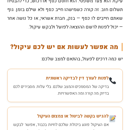
עיקול הוא צעד משפטי. הוא חוסם כסף או רכוש, כדי להבטיח
תשלום חוב. זה קורה כשמישהו חייב כסף ולא שילם בזמן. גוף
שאתם חייבים לו כסף — בנק, חברת אשראי, או כל נושה אחר
— יכול לפנות לרשם ההוצאה לפועל ולבקש עיקול.
מה אפשר לעשות אם יש לכם עיקול?
יש כמה דרכים לפעול, בהתאם למצב שלכם:
לפנות לעורך דין לבדיקה ראשונית
בדיקה של המסמכים והמצב שלכם. בלי עלות. מסבירים לכם
בדיוק מה קורה ומה האפשרויות.
להגיש בקשה לביטול או צמצום העיקול
אם העיקול פוגע ביכולת שלכם לחיות בכבוד, אפשר לבקש