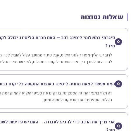
שאלות נפוצות
פיגרתי בתשלומי ליסינג רכב — האם חברת הליסינג יכולה לק
Q
מיד?
לרוב יש הליך מסודר לפני חילוט, אבל פיגור ממושך עלול להוביל לכך. 
לחברה או לעורך דין מיד כשמתחיל קושי בתשלום, לפני שהמצב מסלים
האם אפשר לצאת מחוזה ליסינג באמצע התקופה בלי קנס גבוה
Q
זה תלוי בתנאי החוזה הספציפי. בודקים את סעיפי היציאה המוקדמת כ
העלות האמיתית ואם יש מקום למשא ומתן.
אני צריך את הרכב כדי להגיע לעבודה — האם יש עדיפות לשמו
Q
חוב?