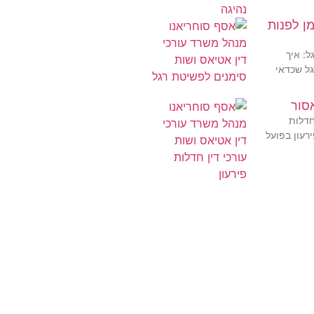
ן לפנות
ל: איך
גל שכדאי
סור
חדלות
רעון בפועל