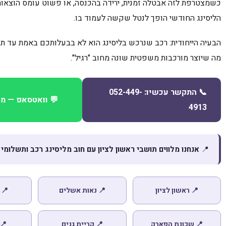
כשמצטרפת לזה אבטלה זמנית, ירידה בהכנסה, או פשוט עומס הוצאו
הליסינג החודשי הופך לנטל שקשה לעמוד בו.
הבעיה הייחודית: רכב שנרכש בליסינג הוא לא בבעלותכם באמת עד ת
מה שיוצר מורכבות משפטית שונה מחוב "רגיל".
📞 התקשר עכשיו: 052-449-
💬 וואטסאפ — מע
4913
📍
אנחנו מלווים תושבי ראשון לציון עם חוב מליסינג רכב ותשלומי 
📍 ראשון לציון
📍 נאות אשלים
📍 
📍 שכונת הפארק
📍 קריית גנים
📍 