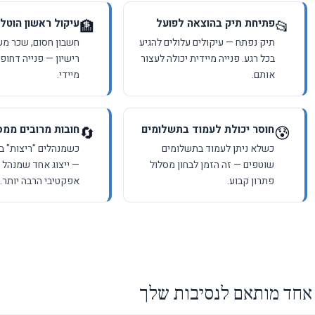
פתיחת תיק בהוצאה לפועל
עיקול ראשון הוטל
🏦
📂
תיק נפתח — עיקולים עלולים להגיע
חשבון חסום, שכר מע
בכל רגע. פנייה מיידית יכולה לעצור
רישיון — פנייה דחופ
אותם.
מיידי.
חוסר יכולת לעמוד בתשלומים
חובות מרובים ממס
🔄
😰
כשלא ניתן לעמוד בתשלומים
כשמנהלים "ריצות" בי
שוטפים — זה הזמן לבחון מסלול
— ייצוג אחד שמנהל 
פתרון קבוע.
אפקטיבי הרבה יותר.
אחד מותאם לנסיבות שלך