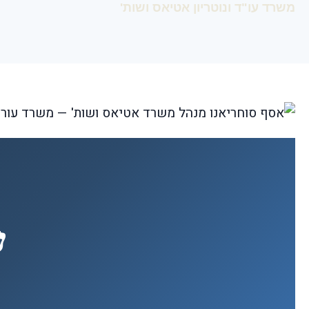
משרד עו"ד ונוטריון אטיאס ושות'
ע