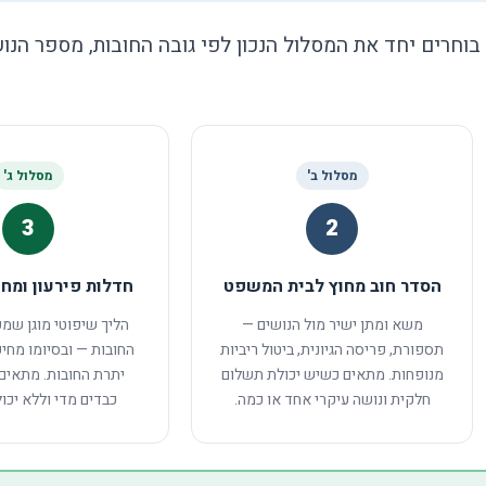
בוחרים יחד את המסלול הנכון לפי גובה החובות, מספר הנוש
מסלול ב'
מסלול ג'
3
2
הסדר חוב מחוץ לבית המשפט
חדלות פירעון ומח
משא ומתן ישיר מול הנושים —
הליך שיפוטי מוגן שמ
תספורת, פריסה הגיונית, ביטול ריביות
החובות — ובסיומו מח
מנופחות. מתאים כשיש יכולת תשלום
יתרת החובות. מתאים
חלקית ונושה עיקרי אחד או כמה.
כבדים מדי וללא יכול