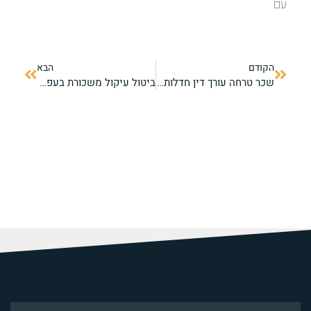
עם
הקודם
הבא
שכר טרחה עורך דין חדלות פירעון: כמה עולה הליך מחיקת חובות?
ביטול עיקול משכורת בעפולה והעמקים: איך משחררים את שכר העבודה מהנייד?