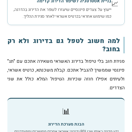
בניית אסטרטגיה לשיפור הדירוג קדימה
📈
ייעוץ על צעדים פיננסיים שיעזרו לשפר את הדירוג בהדרגה,
כמו שימוש אחראי בכרטיס אשראי לאחר סגירת ההליך.
למה חשוב לטפל גם בדירוג ולא רק
בחוב?
סגירת חוב בלי טיפול בדירוג האשראי משאירה אתכם עם "תג"
פיננסי שממשיך להגביל אתכם. קבלת משכנתא, כרטיס אשראי,
ולעיתים אפילו חוזה שכירות. הטיפול המלא כולל את שני
הצדדים.
📊
הבנת מערכת הדירוג
ידע מדויק באופן שבו BDI ודירוגי אשראי אחרים מחושבים ומתעדכנים.