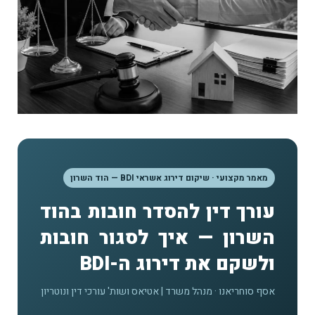
מאמר מקצועי · שיקום דירוג אשראי BDI — הוד השרון
עורך דין להסדר חובות בהוד
השרון — איך לסגור חובות
ולשקם את דירוג ה-BDI
אסף סוחריאנו · מנהל משרד | אטיאס ושות' עורכי דין ונוטריון