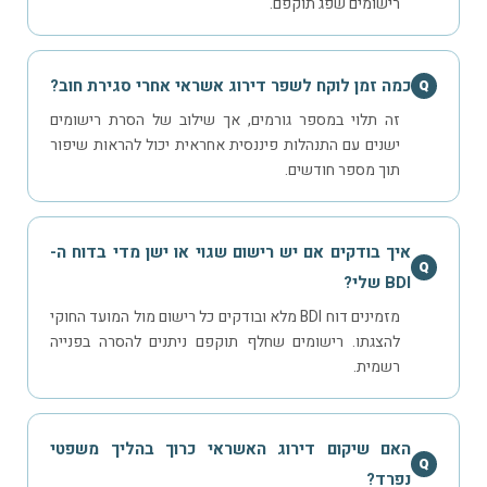
רישומים שפג תוקפם.
כמה זמן לוקח לשפר דירוג אשראי אחרי סגירת חוב?
Q
זה תלוי במספר גורמים, אך שילוב של הסרת רישומים
ישנים עם התנהלות פיננסית אחראית יכול להראות שיפור
תוך מספר חודשים.
איך בודקים אם יש רישום שגוי או ישן מדי בדוח ה-
Q
BDI שלי?
מזמינים דוח BDI מלא ובודקים כל רישום מול המועד החוקי
להצגתו. רישומים שחלף תוקפם ניתנים להסרה בפנייה
רשמית.
האם שיקום דירוג האשראי כרוך בהליך משפטי
Q
נפרד?