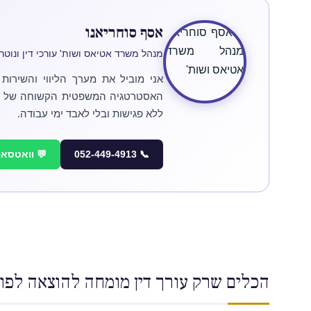
אסף סוחריאנו
הל משרד אטיאס ושות' עורכי דין ונוטריון
השירות הדיגיטלי — מנגיש ללקוח את
ל עו"ד טל אטיאס, ישירות מהנייד,
ללא פגישות ובלי לאבד ימי עבודה.
 וואטסאפ
📞 052-449-4913
ך דין מומחה להוצאה לפועל יודע להפעיל