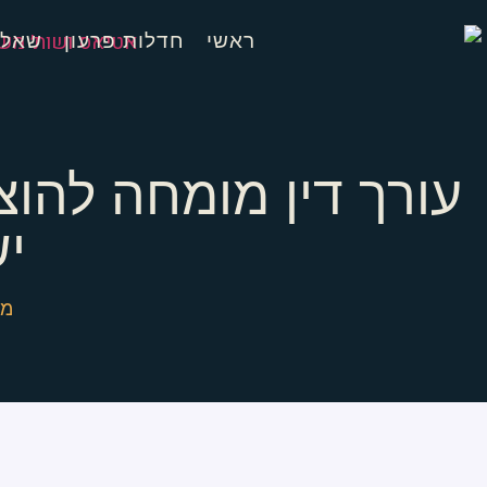
ראשי
חדלות פרעון
שאלו
עורך דין מומחה להו
יש
מש