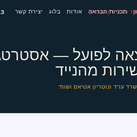
ן
תכניות הבראה
אודות
בלוג
יצירת קשר
13
צאה לפועל — אסטרטג
ירות מהנייד
רד עו"ד ונוטריון אטיאס ושות'