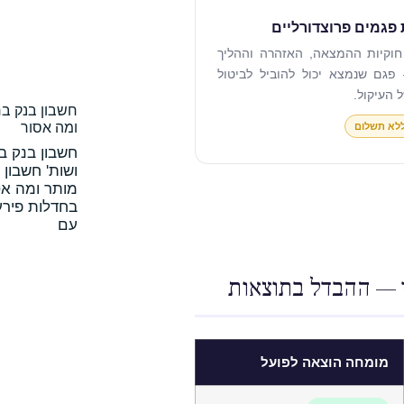
פגמים פרוצדורליים
חוקיות ההמצאה, האזהרה וההליך
פגם שנמצא יכול להוביל לביטול
ל העיקול.
חשבון בנק בח
ומה אסור
ללא תשלום
חשבון בנק בח
ושות' חשבון 
מותר ומה אס
בחדלות פירע
עם
י — ההבדל בתוצאות
מומחה הוצאה לפועל