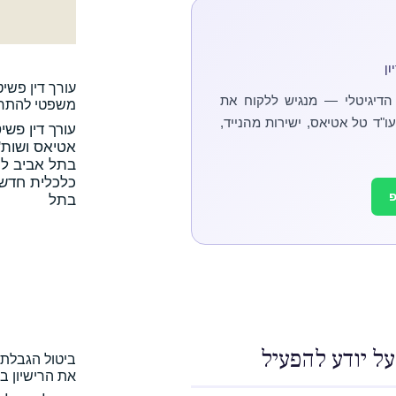
מנ
 אביב – ליווי
אני מוביל את מערך הליווי ו
כלכלית חדשה
האסטרטגיה המשפטית הקשוחה ש
ל בתל אביב |
ין פשיטת רגל
שפטי להתחלה
ן פשיטת רגל

בתל
הכלים שרק עור
: איך מחזירים
בהוצאה לפועל