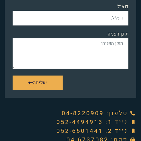
דוא״ל
תוכן הפניה:
שליחה
טלפון: ‭04-8220909‬
נייד 1: 052-4494913
נייד 2: 052-6601441
פקס: 04-6737082