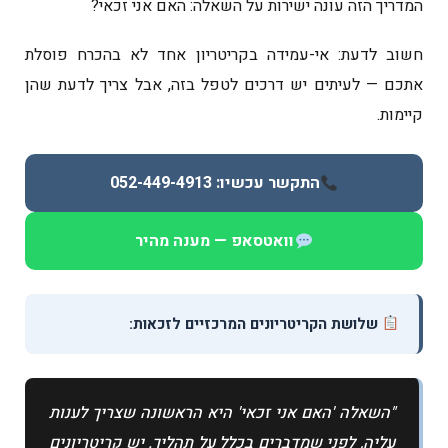
המדריך הזה עונה ישירות על השאלה: האם אני זכאי?
חשוב לדעת: אי-עמידה בקריטריון אחד לא בהכרח פוסלת
אתכם — לעיתים יש דרכים לטפל בזה, אבל צריך לדעת שהן
קיימות.
התקשר עכשיו: 052-449-4913
וואטסאפ — מענה מהיר
שלושת הקריטריונים המרכזיים לזכאות:
"השאלה 'האם אני זכאי' היא הראשונה שצריך לענות
עליה, לפני שמדברים בכלל על תהליך. יש קריטריונים