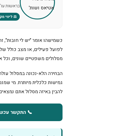
בראשות עו"
⚖️ ליווי מק
כשמישהו אומר "יש לי חובות", ז
מסלולים משפטיים שונים, וכל א
הבחירה הלא-נכונה במסלול עולה
גמישות כלכלית מיותרת. מי שמנ
להבין באיזה מסלול אתם נמצאים.
📞 התקשר עכשיו: 449-4913