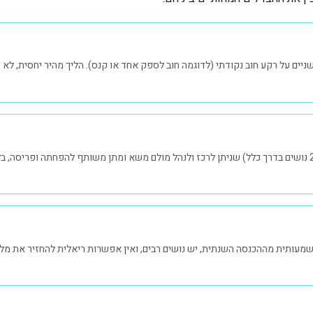
יים על רקע חוב נקודתי (לדוגמה חוב לספק אחד או קנס). הליך מהיר יחסית, לא 
מתאים כשיש כמה חובות (2-5 נושים בדרך כלל) שניתן לרכז ולנהל מולם משא ומתן משותף להפחתה ופ
מעותית מההכנסה השנתית, יש נושים רבים, ואין אפשרות ריאלית להחזיר את מלוא