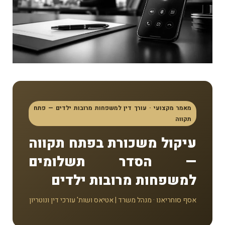
מאמר מקצועי · עורך דין למשפחות מרובות ילדים — פתח
תקווה
עיקול משכורת בפתח תקווה
— הסדר תשלומים
למשפחות מרובות ילדים
אסף סוחריאנו · מנהל משרד | אטיאס ושות' עורכי דין ונוטריון