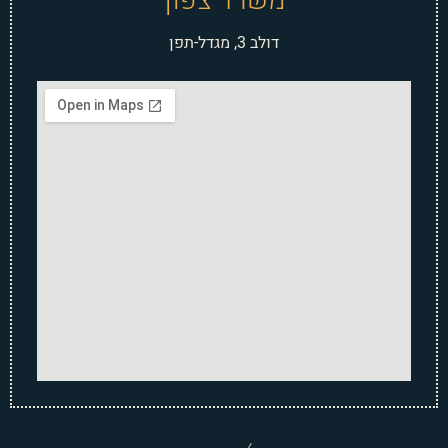
משרד צפון
דולב 3, מגדל-תפן