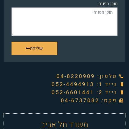
תוכן הפניה:
שליחה
טלפון: ‭04-8220909‬
נייד 1: 052-4494913
נייד 2: 052-6601441
פקס: 04-6737082
משרד תל אביב