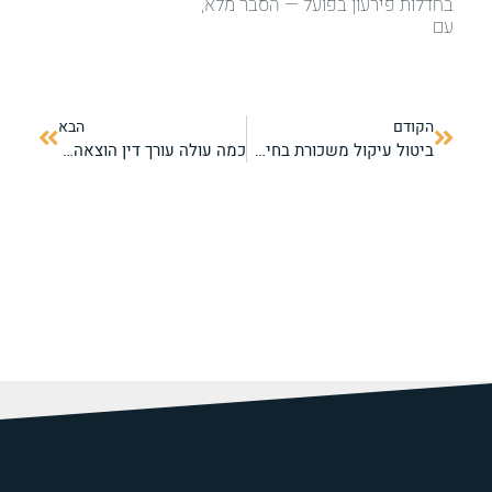
בחדלות פירעון בפועל — הסבר מלא,
עם
הקודם
הבא
ביטול עיקול משכורת בחיפה: משרד עו"ד אטיאס ושות'
כמה עולה עורך דין הוצאה לפועל: מחירון שקוף ופריסת תשלומים