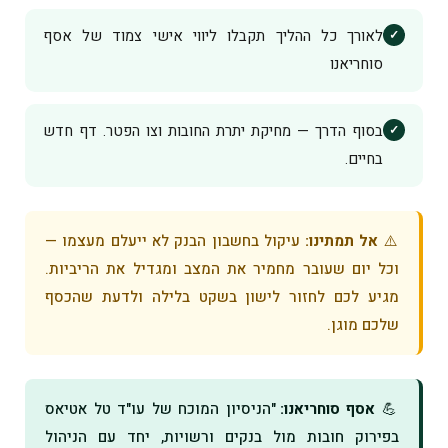
לאורך כל ההליך תקבלו ליווי אישי צמוד של אסף
סוחריאנו
בסוף הדרך — מחיקת יתרת החובות וצו הפטר. דף חדש
בחיים.
⚠️
אל תמתינו:
עיקול בחשבון הבנק לא ייעלם מעצמו —
וכל יום שעובר מחמיר את המצב ומגדיל את הריביות.
מגיע לכם לחזור לישון בשקט בלילה ולדעת שהכסף
שלכם מוגן.
💪
אסף סוחריאנו:
"הניסיון המוכח של עו"ד טל אטיאס
בפירוק חובות מול בנקים ורשויות, יחד עם הניהול