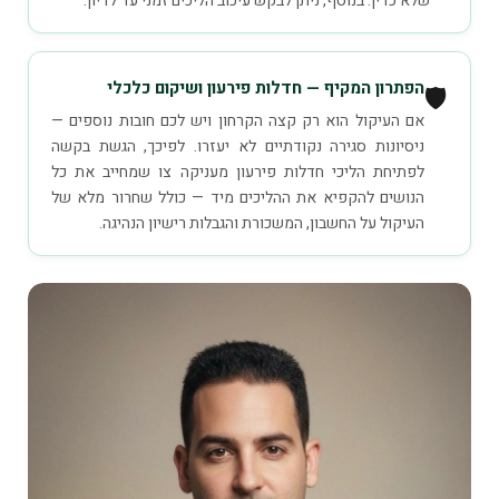
שלא כדין. בנוסף, ניתן לבקש עיכוב הליכים זמני עד לדיון.
הפתרון המקיף — חדלות פירעון ושיקום כלכלי
🛡️
אם העיקול הוא רק קצה הקרחון ויש לכם חובות נוספים —
ניסיונות סגירה נקודתיים לא יעזרו. לפיכך, הגשת בקשה
לפתיחת הליכי חדלות פירעון מעניקה צו שמחייב את כל
הנושים להקפיא את ההליכים מיד — כולל שחרור מלא של
העיקול על החשבון, המשכורת והגבלות רישיון הנהיגה.