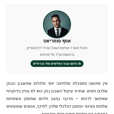
אסף סוחריאנו
מנהל משרד אטיאס ושות' עורכי דין ונוטריון
בראשות עו"ד טל אטיאס
⚖️ נלחם עבור החלשים מול הגדולים
אין תחושה מתסכלת ומלחיצה יותר מלגלות שחשבון הבנק
שלכם חסום. שחרור עיקול חשבון בנק הוא לא עניין בירוקרטי
שאפשר לדחות — מדובר במצב חירום שמנתק משפחות
שלמות מצינור החמצן הכלכלי שלהן. לפיכך, אנשים שנמצאים
במצוקה הזו צריכים פתרון מהיר ומקצועי.