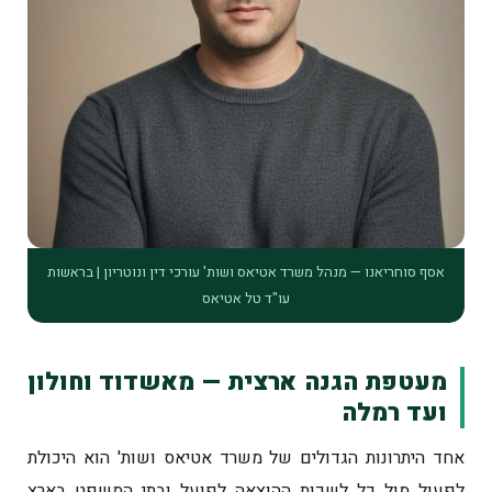
אסף סוחריאנו — מנהל משרד אטיאס ושות' עורכי דין ונוטריון | בראשות
עו"ד טל אטיאס
מעטפת הגנה ארצית — מאשדוד וחולון
ועד רמלה
אחד היתרונות הגדולים של משרד אטיאס ושות' הוא היכולת
לפעול מול כל לשכות ההוצאה לפועל ובתי המשפט בארץ