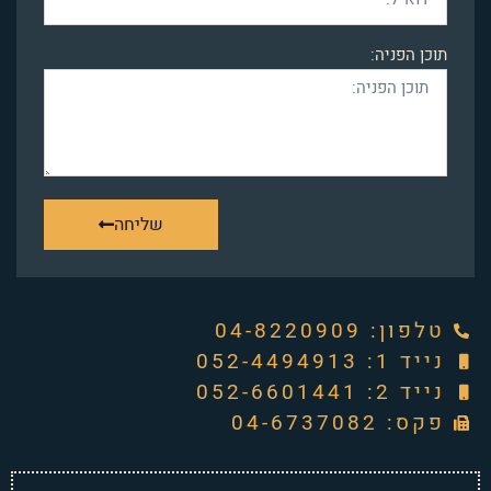
תוכן הפניה:
שליחה
טלפון: ‭04-8220909‬
נייד 1: 052-4494913
נייד 2: 052-6601441
פקס: 04-6737082