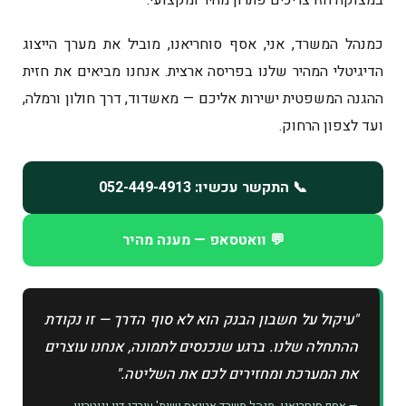
כמנהל המשרד, אני, אסף סוחריאנו, מוביל את מערך הייצוג
הדיגיטלי המהיר שלנו בפריסה ארצית. אנחנו מביאים את חזית
ההגנה המשפטית ישירות אליכם — מאשדוד, דרך חולון ורמלה,
ועד לצפון הרחוק.
📞 התקשר עכשיו: 052-449-4913
💬 וואטסאפ — מענה מהיר
"עיקול על חשבון הבנק הוא לא סוף הדרך — זו נקודת
ההתחלה שלנו. ברגע שנכנסים לתמונה, אנחנו עוצרים
את המערכת ומחזירים לכם את השליטה."
— אסף סוחריאנו, מנהל משרד אטיאס ושות' עורכי דין ונוטריון