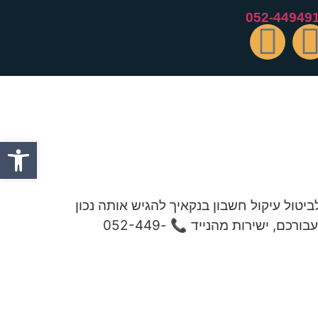
052-44949
פתח סרגל
טול עיקול חשבון בנקאיך להגיש אותה נכון
טופס 214 דורש יותר ממילוי טכני — הוא דורש עילות משפטיות ומסמכים מדויקים. אנחנו מגישים אותו עבורכם, ישירות מהנייד 📞 052-449-