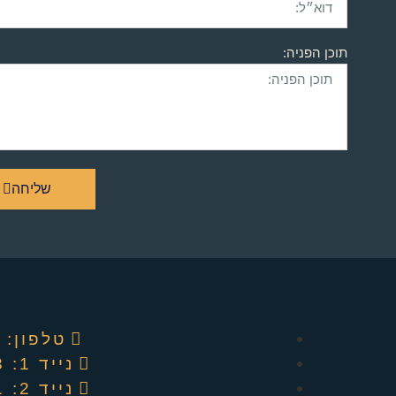
תוכן הפניה:
שליחה
טלפון: ‭04-8220909‬
נייד 1: 052-4494913
נייד 2: 052-6601441