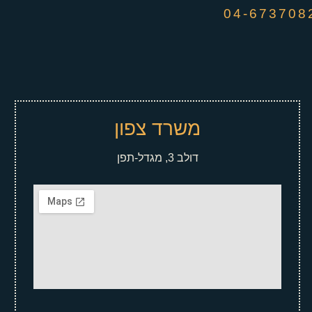
משרד צפון
דולב 3, מגדל-תפן