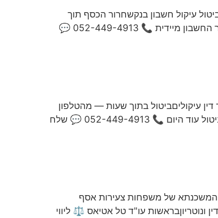
ביטול עיקול חשבון בנקשחרור הכסף תוך
שעות כרטיס האשראי נחסם והוראות הקבע סורבו? שלחו לנו את צו העיקול בוואטסאפ — ונפעל לשחרור החשבון מיידית 📞 052-449-4913 💬
רך דין עיקוליםביטול בתוך שעות — מהטלפון
עיקול על חשבון הבנק, המשכורת או הרכב? שלחו לנו את המסמכים בוואטסאפ — ואנו מגישים בקשת ביטול עוד היום 📞 052-449-4913 💬 שלח
ל המשכנתא של משפחות צעירות אסף
ין ונוטריוןבראשות עו"ד טל אטיאס ⚖️ ליווי