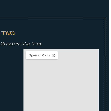
משרד ת
מגדלי חג׳ג׳ הארבעה 28 תל אביב קומה 5 מגדל צפוני