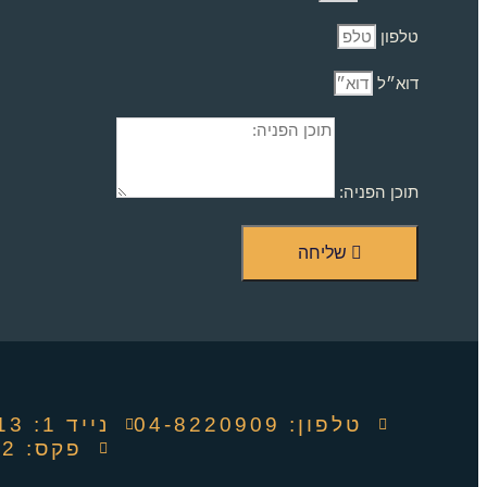
טלפון
דוא״ל
תוכן הפניה:
שליחה
טלפון: ‭04-8220909‬
נייד 1: 052-4494913
פקס: 04-6737082