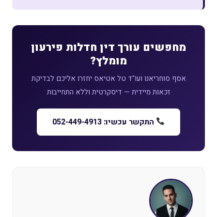
מחפשים עורך דין חדלות פירעון
מומלץ?
אסף סוחריאנו ועו"ד טל אטיאס יחזרו אליכם לבדיקת
זכאות מיידית — דיסקרטית וללא התחייבות
התקשר עכשיו: 052-449-4913