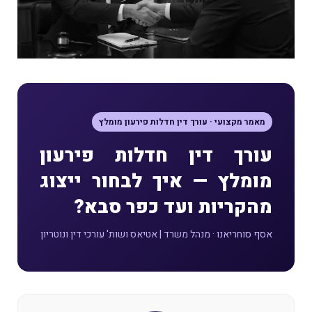
מאמר מקצועי · עורך דין חדלות פירעון מומלץ
עורך דין חדלות פירעון
מומלץ — איך לבחור ייצוג
מהקריות ועד כפר סבא?
אסף סוחריאנו · מנהל משרד | אטיאס ושות' עורכי דין ונוטריון