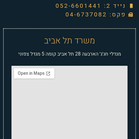
נייד 2: 052-6601441
פקס: 04-6737082
משרד תל אביב
מגדלי חג׳ג׳ הארבעה 28 תל אביב קומה 5 מגדל צפוני