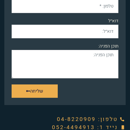
דוא״ל
תוכן הפניה:
שליחה
טלפון: ‭04-8220909‬
נייד 1: 052-4494913